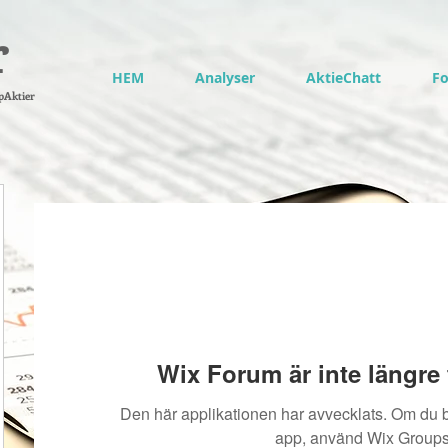
r
HEM
Analyser
AktieChatt
F
pAktier
Wix Forum är inte längre t
Den här applikationen har avvecklats. Om du
app, använd Wix Groups