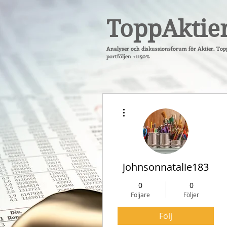
ToppAktie
Analyser och diskussionsforum för Aktier. Top
portföljen +1150%
Fler åtgärder
johnsonnatalie183
0
0
Följare
Följer
Följ