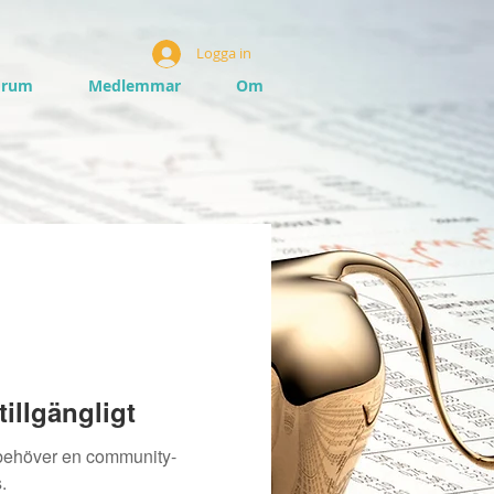
Logga in
orum
Medlemmar
Om
illgängligt
 behöver en community-
.