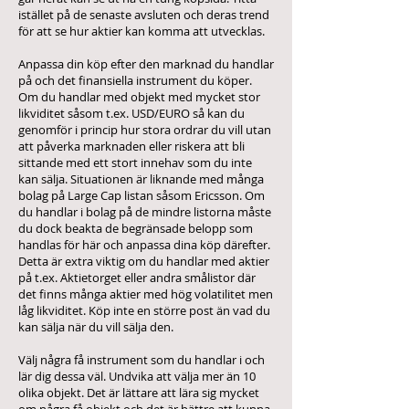
istället på de senaste avsluten och deras trend
för att se hur aktier kan komma att utvecklas.
Anpassa din köp efter den marknad du handlar
på och det finansiella instrument du köper.
Om du handlar med objekt med mycket stor
likviditet såsom t.ex. USD/EURO så kan du
genomför i princip hur stora ordrar du vill utan
att påverka marknaden eller riskera att bli
sittande med ett stort innehav som du inte
kan sälja. Situationen är liknande med många
bolag på Large Cap listan såsom Ericsson. Om
du handlar i bolag på de mindre listorna måste
du dock beakta de begränsade belopp som
handlas för här och anpassa dina köp därefter.
Detta är extra viktig om du handlar med aktier
på t.ex. Aktietorget eller andra smålistor där
det finns många aktier med hög volatilitet men
låg likviditet. Köp inte en större post än vad du
kan sälja när du vill sälja den.
Välj några få instrument som du handlar i och
lär dig dessa väl. Undvika att välja mer än 10
olika objekt. Det är lättare att lära sig mycket