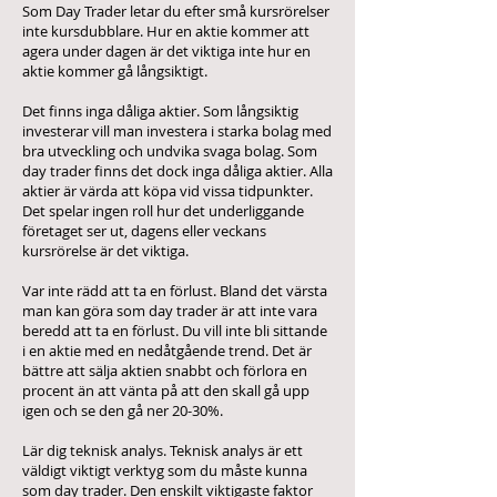
Som Day Trader letar du efter små kursrörelser
inte kursdubblare. Hur en aktie kommer att
agera under dagen är det viktiga inte hur en
aktie kommer gå långsiktigt.
Det finns inga dåliga aktier. Som långsiktig
investerar vill man investera i starka bolag med
bra utveckling och undvika svaga bolag. Som
day trader finns det dock inga dåliga aktier. Alla
aktier är värda att köpa vid vissa tidpunkter.
Det spelar ingen roll hur det underliggande
företaget ser ut, dagens eller veckans
kursrörelse är det viktiga.
Var inte rädd att ta en förlust. Bland det värsta
man kan göra som day trader är att inte vara
beredd att ta en förlust. Du vill inte bli sittande
i en aktie med en nedåtgående trend. Det är
bättre att sälja aktien snabbt och förlora en
procent än att vänta på att den skall gå upp
igen och se den gå ner 20-30%.
Lär dig teknisk analys. Teknisk analys är ett
väldigt viktigt verktyg som du måste kunna
som day trader. Den enskilt viktigaste faktor