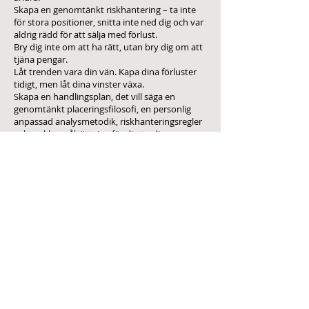
Skapa en genomtänkt riskhantering – ta inte
för stora positioner, snitta inte ned dig och var
aldrig rädd för att sälja med förlust.
Bry dig inte om att ha rätt, utan bry dig om att
tjäna pengar.
Låt trenden vara din vän. Kapa dina förluster
tidigt, men låt dina vinster växa.
Skapa en handlingsplan, det vill säga en
genomtänkt placeringsfilosofi, en personlig
anpassad analysmetodik, riskhanteringsregler
och en klar målsättning för din trading.
Några av börsens gyllene regler
Cut your losses short.
Gå snabbt ur en aktie som inte utvecklas som
du har tänkt dig. Respektera stop loss signalen.
Försök inte vänta ut en dal för att få tillbaka
pengarna när kursen sedan stiger, eftersom
det inte alls är säkert att den gör det. Dalen kan
bli både djupare och långvarigare än du räknat
med. Risken finns att din smärtgräns nås precis
när kursen står som lägst och att det är då du
säljer.
Let your profits run.