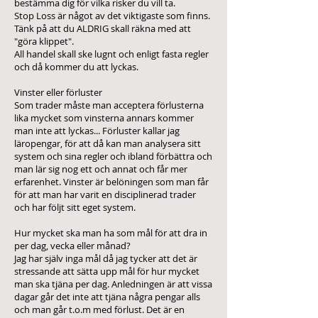
bestämma dig för vilka risker du vill ta.
Stop Loss är något av det viktigaste som finns.
Tänk på att du ALDRIG skall räkna med att
"göra klippet".
All handel skall ske lugnt och enligt fasta regler
och då kommer du att lyckas.
Vinster eller förluster
Som trader måste man acceptera förlusterna
lika mycket som vinsterna annars kommer
man inte att lyckas... Förluster kallar jag
läropengar, för att då kan man analysera sitt
system och sina regler och ibland förbättra och
man lär sig nog ett och annat och får mer
erfarenhet. Vinster är belöningen som man får
för att man har varit en disciplinerad trader
och har följt sitt eget system.
Hur mycket ska man ha som mål för att dra in
per dag, vecka eller månad?
Jag har själv inga mål då jag tycker att det är
stressande att sätta upp mål för hur mycket
man ska tjäna per dag. Anledningen är att vissa
dagar går det inte att tjäna några pengar alls
och man går t.o.m med förlust. Det är en