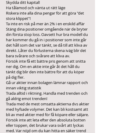
Skydda ditt kapital!
Ha tålamod och vänta ut rätt läge
Riskera inte alla dina pengar för att göra "det
stora klippet"!
Ta inte en risk på mer än 2% i en enskild affär
Stäng dina positioner omgående när de bryter
din första stop loss. Oavsett hur bra modell du
har kommer du gå in i positioner som inte går
det håll som det var tänkt, se då till att kliva av
direkt. Låter du förlusterna skena iväg blir det
bara svårare och svårare att kliva av.
Försök inte få ett bättre pris genom att snitta
ner dig. Om en aktie inte går åt det håll du
tänkt dig blir den inte bättre för att du köper
på dig fler.
Gå ur aktier innan bolagen lämnar rapport och
innan viktig statistik
Trada alltid i riktning. Handla med trenden och
gå aldrig emot trenden!
Trada med de mest omsatta aktierna dvs aktier
med hyfsade volymer. Det kan bli kostsamt att
bli av med aktier med för få köpare eller säljare.
Försök inte att leta efter den absoluta botten
eller toppen, det brukar vara svårt att lyckas
med. Var nöjd om du kan hitta en säker trend