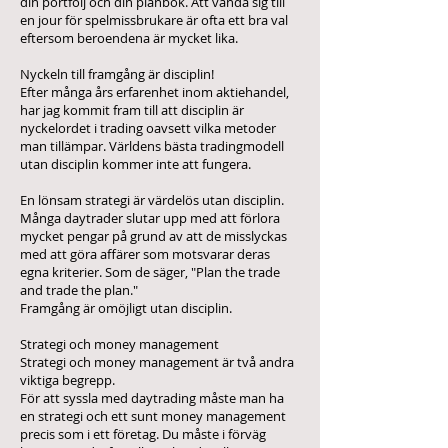
din portfölj och din plånbok. Att vända sig till
en jour för spelmissbrukare är ofta ett bra val
eftersom beroendena är mycket lika.
Nyckeln till framgång är disciplin!
Efter många års erfarenhet inom aktiehandel,
har jag kommit fram till att disciplin är
nyckelordet i trading oavsett vilka metoder
man tillämpar. Världens bästa tradingmodell
utan disciplin kommer inte att fungera.
En lönsam strategi är värdelös utan disciplin.
Många daytrader slutar upp med att förlora
mycket pengar på grund av att de misslyckas
med att göra affärer som motsvarar deras
egna kriterier. Som de säger, "Plan the trade
and trade the plan."
Framgång är omöjligt utan disciplin.
Strategi och money management
Strategi och money management är två andra
viktiga begrepp.
För att syssla med daytrading måste man ha
en strategi och ett sunt money management
precis som i ett företag. Du måste i förväg