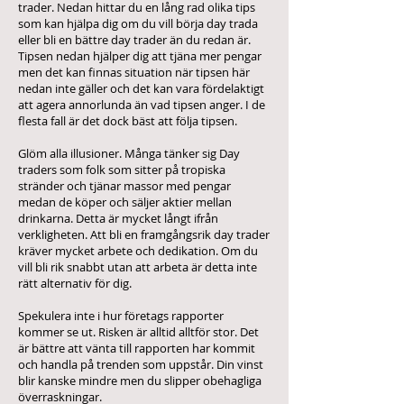
trader. Nedan hittar du en lång rad olika tips
som kan hjälpa dig om du vill börja day trada
eller bli en bättre day trader än du redan är.
Tipsen nedan hjälper dig att tjäna mer pengar
men det kan finnas situation när tipsen här
nedan inte gäller och det kan vara fördelaktigt
att agera annorlunda än vad tipsen anger. I de
flesta fall är det dock bäst att följa tipsen.
Glöm alla illusioner. Många tänker sig Day
traders som folk som sitter på tropiska
stränder och tjänar massor med pengar
medan de köper och säljer aktier mellan
drinkarna. Detta är mycket långt ifrån
verkligheten. Att bli en framgångsrik day trader
kräver mycket arbete och dedikation. Om du
vill bli rik snabbt utan att arbeta är detta inte
rätt alternativ för dig.
Spekulera inte i hur företags rapporter
kommer se ut. Risken är alltid alltför stor. Det
är bättre att vänta till rapporten har kommit
och handla på trenden som uppstår. Din vinst
blir kanske mindre men du slipper obehagliga
överraskningar.