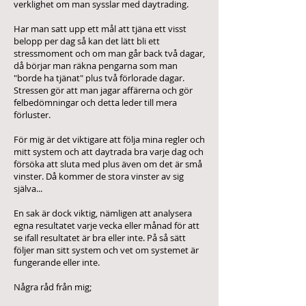
verklighet om man sysslar med daytrading.
Har man satt upp ett mål att tjäna ett visst
belopp per dag så kan det lätt bli ett
stressmoment och om man går back två dagar,
då börjar man räkna pengarna som man
"borde ha tjänat" plus två förlorade dagar.
Stressen gör att man jagar affärerna och gör
felbedömningar och detta leder till mera
förluster.
För mig är det viktigare att följa mina regler och
mitt system och att daytrada bra varje dag och
försöka att sluta med plus även om det är små
vinster. Då kommer de stora vinster av sig
själva...
En sak är dock viktig, nämligen att analysera
egna resultatet varje vecka eller månad för att
se ifall resultatet är bra eller inte. På så sätt
följer man sitt system och vet om systemet är
fungerande eller inte.
Några råd från mig;