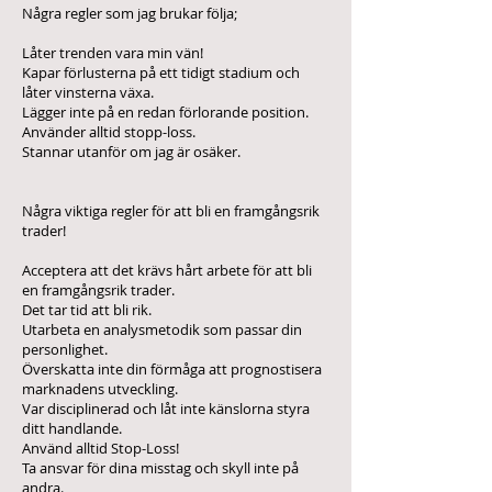
Några regler som jag brukar följa;
Låter trenden vara min vän!
Kapar förlusterna på ett tidigt stadium och
låter vinsterna växa.
Lägger inte på en redan förlorande position.
Använder alltid stopp-loss.
Stannar utanför om jag är osäker.
Några viktiga regler för att bli en framgångsrik
trader!
Acceptera att det krävs hårt arbete för att bli
en framgångsrik trader.
Det tar tid att bli rik.
Utarbeta en analysmetodik som passar din
personlighet.
Överskatta inte din förmåga att prognostisera
marknadens utveckling.
Var disciplinerad och låt inte känslorna styra
ditt handlande.
Använd alltid Stop-Loss!
Ta ansvar för dina misstag och skyll inte på
andra.