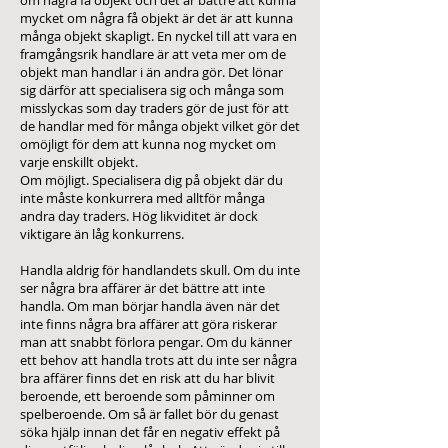
om några få objekt och det är bättre att kunna
mycket om några få objekt är det är att kunna
många objekt skapligt. En nyckel till att vara en
framgångsrik handlare är att veta mer om de
objekt man handlar i än andra gör. Det lönar
sig därför att specialisera sig och många som
misslyckas som day traders gör de just för att
de handlar med för många objekt vilket gör det
omöjligt för dem att kunna nog mycket om
varje enskillt objekt.
Om möjligt. Specialisera dig på objekt där du
inte måste konkurrera med alltför många
andra day traders. Hög likviditet är dock
viktigare än låg konkurrens.
Handla aldrig för handlandets skull. Om du inte
ser några bra affärer är det bättre att inte
handla. Om man börjar handla även när det
inte finns några bra affärer att göra riskerar
man att snabbt förlora pengar. Om du känner
ett behov att handla trots att du inte ser några
bra affärer finns det en risk att du har blivit
beroende, ett beroende som påminner om
spelberoende. Om så är fallet bör du genast
söka hjälp innan det får en negativ effekt på