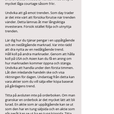
mycket låga courtage såsom 9 kr.
Undvika att gå emot trenden. Som day trader
är det inte värt att försöka förutse när trenden
vänder. Detta lämnas åt mer långsiktiga
investerare. Försök istället följa och utnyttja
trenden.
Lär dig hur du tjänar pengar i en uppåtgående
och en nedåtgående marknad. Var inte rädd
att dra nytta av en nedåtgående trend.
Håll koll på andra marknader. Genom att hålla
koll på USA och Asien kan du få en aning om
hur marknaden kommer öppna och stänga.
Undvika att handla under den första timmen.
Låt den inledande handeln ske och visa
riktningen för dagen. Undantag från detta kan
vara aktier som du vill sälja eller köpa baserat
på gårdagens trend.
Titta på avsluten inte på orderboken. Om man
granskar en orderbok är det mycket lätt att bli
lurad. En aktie som är uppåtgående kan se ut
som den har en tung säljsida och en aktie som
går neråt kan se ut ha en tung köpsida. Titta