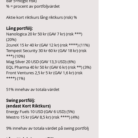
där 5=högst risk)
% = procent av portföljvärdet
Aktie kort riktkurs lång riktkurs (risk) %
Lång portfölj:
Nanologica 20 kr 50 kr (GAV 7 kr) (risk ***)
(20%)
2cureX 15 kr 40 kr (GAV 12 kr) (risk ****) (11%)
Tempest Security 30 kr 60 kr (GAV 18 kr) (risk
***) (10%)
Mag Silver 20 USD (GAV 13,3 USD) (6
%)
EQL Pharma 40 kr 50 kr (GAV 6 kr) (risk **) (3%)
Front Ventures 2,5 kr 5 kr (GAV 1,6 kr) (risk
****) (1%)
51% innehav av totala värdet
Swing portfölj:
(endast Kort Riktkurs)
Energy Fuels 10 USD (GAV 6 USD) (5%)
Mestro 15 kr (GAV 8,5
kr) (risk ****) (4
%)
9% innehav av totala värdet på swing portfölj