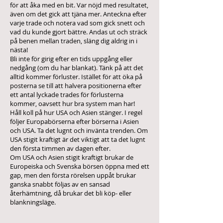
för att åka med en bit. Var nöjd med resultatet,
även om det gick att tjäna mer. Anteckna efter
varje trade och notera vad som gick snett och
vad du kunde gjort bättre. Andas ut och sträck
på benen mellan traden, släng dig aldrig in i
nästa!
Bli inte för girig efter en tids uppgång eller
nedgång (om du har blankat). Tänk på att det
alltid kommer förluster. Istället för att öka på
posterna se till att halvera positionerna efter
ett antal lyckade trades för förlusterna
kommer, oavsett hur bra system man har!
Håll koll på hur USA och Asien stänger. I regel
följer Europabörserna efter börserna i Asien
och USA. Ta det lugnt och invänta trenden. Om
USA stigit kraftigt är det viktigt att ta det lugnt
den första timmen av dagen efter.
Om USA och Asien stigit kraftigt brukar de
Europeiska och Svenska börsen öppna med ett
gap, men den första rörelsen uppåt brukar
ganska snabbt följas av en sansad
återhämtning, då brukar det bli köp- eller
blankningsläge.