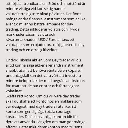
att följa är trendkanalen. Stöd och motstånd är
mindre viktiga vid kortsiktig handel.
valutaStirra dig inte blind på aktier. Det finns
många andra finansiella instrument som är lika
eller t.o.m. ännu bättre lämpade för day
trading. Detta inkluderar volatila och likvida
marknader såsom valuta och
råvarumarknaden. USD / Euro är t.ex. ett
valutapar som erbjuder bra möjligheter till day
trading och en otrolig likviditet.
Undvik illikvida aktier. Som Day trader vill du
alltid kunna sälja aktier eller andra instrument
snabbt utan att behöva vänta på en köpare. I
undantagsfall kan det vara värt att investera
mindre belopp i aktier med begränsat likviditet
förutsatt att de har en stor och förutsägbar
volatilitet.
Skaffa rätt konto. Om du vill vara day trader
skall du skaffa ett konto hos en mäklare som
var designat med day traders i åtanke. Ett
konto som ger dig låga totala courtage
kostnader. De flesta vanliga konton blir för
dyra att använda i längden om man gör många
affärer. Detta inkluderar konton med till syns