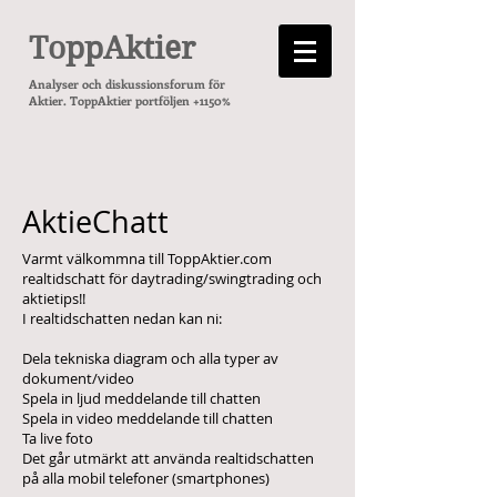
ToppAktier
Analyser och diskussionsforum för
Aktier. ToppAktier portföljen +1150%
AktieChatt
Varmt välkommna till ToppAktier.com
realtidschatt för daytrading/swingtrading och
aktietips!!
I realtidschatten nedan kan ni:
Dela tekniska diagram och alla typer av
dokument/video
Spela in ljud meddelande till chatten
Spela in video meddelande till chatten
Ta live foto
Det går utmärkt att använda realtidschatten
på alla mobil telefoner (smartphones)