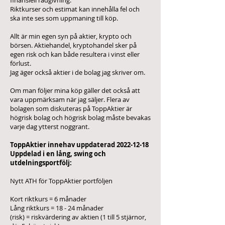
finansiell rådgivning.
Riktkurser och estimat kan innehålla fel och
ska inte ses som uppmaning till köp.
Allt är min egen syn på aktier, krypto och
börsen. Aktiehandel, kryptohandel sker på
egen risk och kan både resultera i vinst eller
förlust.
Jag äger också aktier i de bolag jag skriver om.
Om man följer mina köp gäller det också att
vara uppmärksam när jag säljer. Flera av
bolagen som diskuteras på ToppAktier är
högrisk bolag och högrisk bolag måste bevakas
varje dag ytterst noggrant.
ToppAktier innehav uppdaterad
2022-12-18
Uppdelad i en lång, swing och
utdelningsportfölj:
Nytt ATH för ToppAktier portföljen
Kort riktkurs = 6 månader
Lång riktkurs = 18 - 24 månader
(risk) = riskvärdering av aktien (1 till 5 stjärnor,