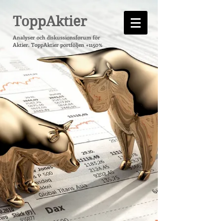
ToppAktier
Analyser och diskussionsforum för
Aktier. ToppAktier portföljen +1150%