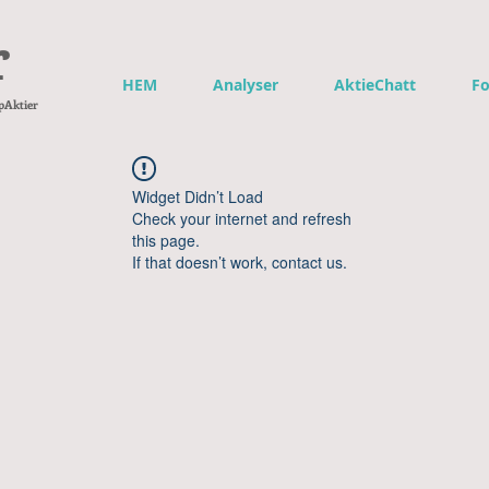
r
HEM
Analyser
AktieChatt
F
pAktier
Widget Didn’t Load
Check your internet and refresh
this page.
If that doesn’t work, contact us.