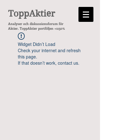
ToppAktier
Analyser och diskussionsforum för
Aktier. ToppAktier portföljen +1150%
Widget Didn’t Load
Check your internet and refresh
this page.
If that doesn’t work, contact us.