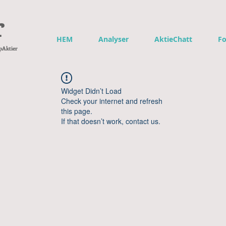
r
HEM
Analyser
AktieChatt
F
pAktier
Widget Didn’t Load
Check your internet and refresh
this page.
If that doesn’t work, contact us.